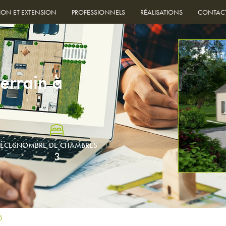
ION ET EXTENSION
PROFESSIONNELS
RÉALISATIONS
CONTAC
errain à
IÈCES
NOMBRE DE CHAMBRES
3
5