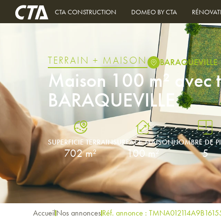
CTA CONSTRUCTION
DOMEO BY CTA
RÉNOVAT
TERRAIN + MAISON
BARAQUEVILLE
Maison 100 m² avec t
BARAQUEVILLE
SUPERFICIE TERRAIN
SURFACE MAISON
NOMBRE DE P
702 m²
100 m²
5
Accueil
Nos annonces
Réf. annonce : TMNA012114A9B1615