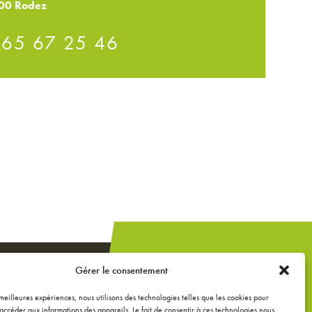
00 Rodez
 65 67 25 46
Un projet de
Gérer le consentement
construction,
extension ou
s meilleures expériences, nous utilisons des technologies telles que les cookies pour
accéder aux informations des appareils. Le fait de consentir à ces technologies nous