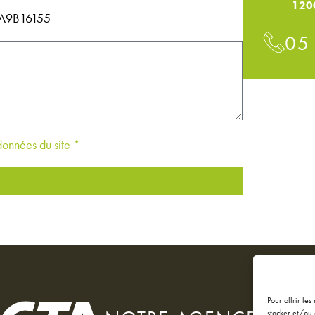
120
14A9B16155
05
 données du site *
Pour offrir le
stocker et/ou 