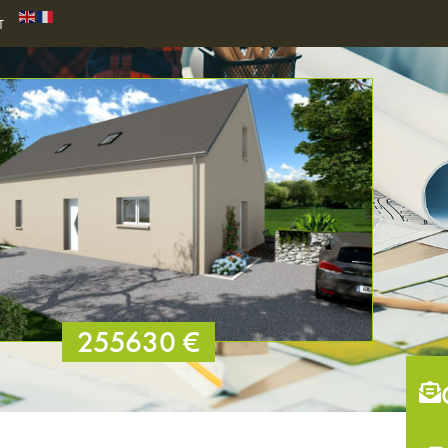
T
255630 €