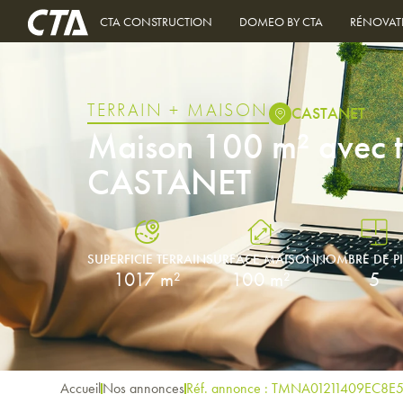
CTA CONSTRUCTION
DOMEO BY CTA
RÉNOVAT
TERRAIN + MAISON
CASTANET
Maison 100 m² avec t
CASTANET
SUPERFICIE TERRAIN
SURFACE MAISON
NOMBRE DE P
1017 m²
100 m²
5
Accueil
Nos annonces
Réf. annonce : TMNA01211409EC8E