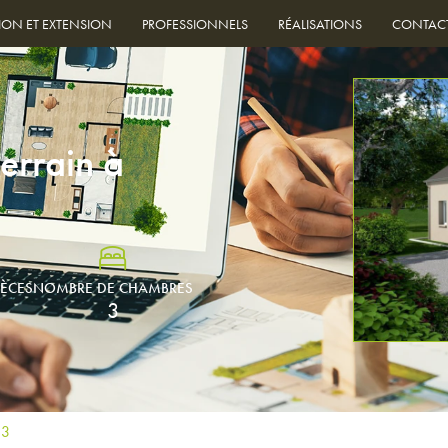
ION ET EXTENSION
PROFESSIONNELS
RÉALISATIONS
CONTAC
errain à
IÈCES
NOMBRE DE CHAMBRES
3
53