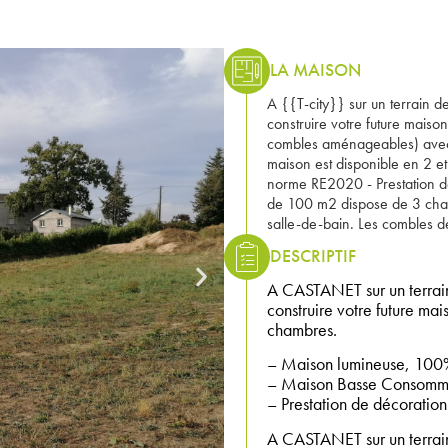
LA MAISON
A {{T-city}} sur un terrain
construire votre future mais
combles aménageables) av
maison est disponible en 2 
norme RE2020 - Prestation de
de 100 m2 dispose de 3 cham
salle-de-bain. Les combles 
DESCRIPTIF
A CASTANET sur un terrai
construire votre future ma
chambres.
– Maison lumineuse, 100%
– Maison Basse Consomma
– Prestation de décoration 
A CASTANET sur un terra