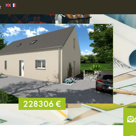
T
228306 €