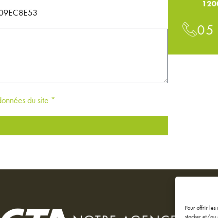
120
11409EC8E53
05
 données du site *
Pour offrir le
stocker et/ou 