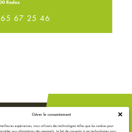
00 Rodez
 65 67 25 46
Un projet de
Gérer le consentement
construction,
extension ou
s meilleures expériences, nous utilisons des technologies telles que les cookies pour
accéder aux informations des appareils. Le fait de consentir à ces technologies nous