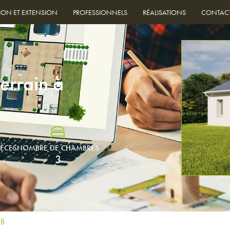
ION ET EXTENSION
PROFESSIONNELS
RÉALISATIONS
CONTAC
errain à
IÈCES
NOMBRE DE CHAMBRES
3
3B