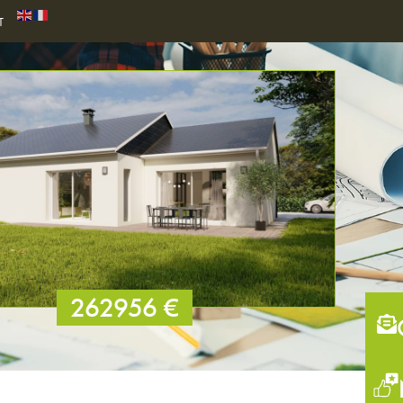
T
262956 €