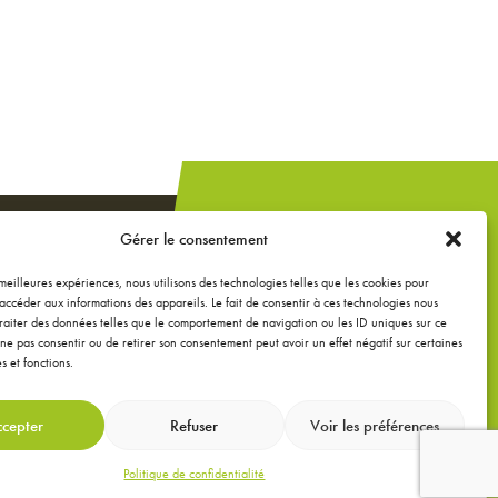
Un projet de
Gérer le consentement
construction,
extension ou
s meilleures expériences, nous utilisons des technologies telles que les cookies pour
accéder aux informations des appareils. Le fait de consentir à ces technologies nous
rénovation ?
raiter des données telles que le comportement de navigation ou les ID uniques sur ce
de ne pas consentir ou de retirer son consentement peut avoir un effet négatif sur certaines
s et fonctions.
DEMANDEZ UNE
ÉTUDE GRATUITE
cepter
Refuser
Voir les préférences
Politique de confidentialité