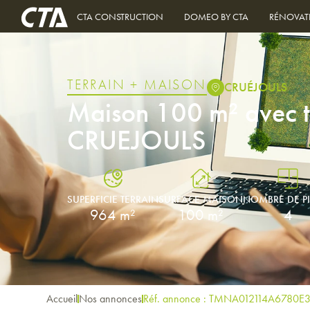
CTA CONSTRUCTION
DOMEO BY CTA
RÉNOVAT
TERRAIN + MAISON
CRUÉJOULS
Maison 100 m² avec t
CRUEJOULS
SUPERFICIE TERRAIN
SURFACE MAISON
NOMBRE DE P
964 m²
100 m²
4
Accueil
Nos annonces
Réf. annonce : TMNA012114A6780E