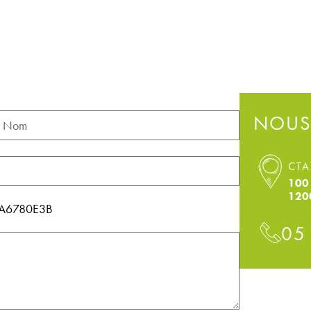
NOUS
CTA
100 
120
114A6780E3B
05