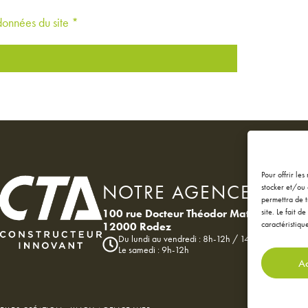
 données du site *
Pour offrir le
NOTRE AGENCE
stocker et/ou 
permettra de t
site. Le fait 
100 rue Docteur Théodor Mathieu
caractéristique
12000 Rodez
Du lundi au vendredi : 8h-12h / 14h-18h
Le samedi : 9h-12h
Ac