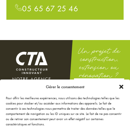
05 65 67 25 46
Un projet de
construction,
extension ou
rénovation ?
NOTRE AGENCE
DEMANDEZ
100 rue Docteur Théodor
Gérer le consentement
UNE ÉTUDE
Mathieu
GRATUITE
12000 Rodez
Pour offrir les meilleures expériences, nous utilisons des technologies telles que les
Du lundi au vendredi : 8h-12h
cookies pour stocker et/ou accéder aux informations des appareils. Le fait de
/ 14h-18h
consentir à ces technologies nous permettra de traiter des données telles que le
Le samedi : 9h-12h
comportement de navigation ou les ID uniques sur ce site. Le fait de ne pas consentir
ou de retirer son consentement peut avoir un effet négatif sur certaines
NOS ANNONCES
caractéristiques et fonctions.
JE CONFIGURE MA