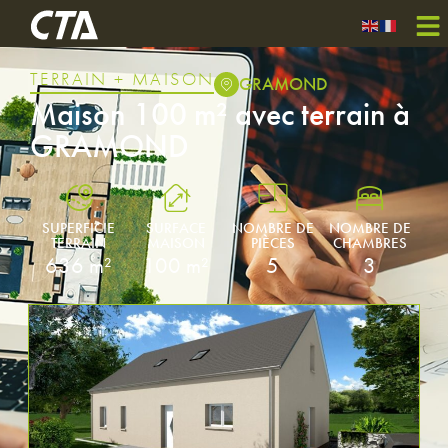
TERRAIN + MAISON
GRAMOND
Maison 100 m² avec terrain à
GRAMOND
SUPERFICIE
SURFACE
NOMBRE DE
NOMBRE DE
TERRAIN
MAISON
PIÈCES
CHAMBRES
636 m²
100 m²
5
3