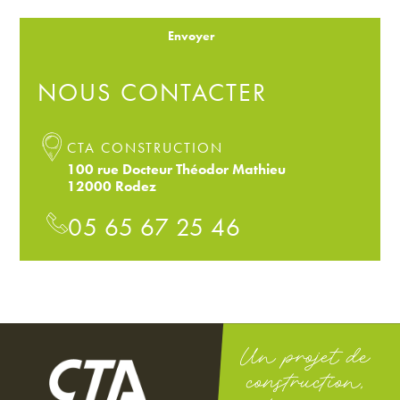
Envoyer
NOUS CONTACTER
CTA CONSTRUCTION
100 rue Docteur Théodor Mathieu
12000 Rodez
05 65 67 25 46
Un projet de
construction,