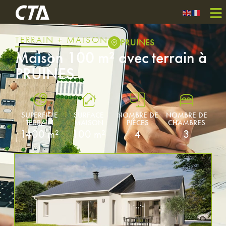
TERRAIN + MAISON
PRUINES
Maison 100 m² avec terrain à
PRUINES
SUPERFICIE
SURFACE
NOMBRE DE
NOMBRE DE
TERRAIN
MAISON
PIÈCES
CHAMBRES
1400 m²
100 m²
4
3