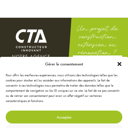
Un projet de
construction,
extension ou
rénovation ?
NOTRE AGENCE
DEMANDEZ
100 rue Docteur Théodor
Gérer le consentement
UNE ÉTUDE
Mathieu
GRATUITE
12000 Rodez
Pour offrir les meilleures expériences, nous utilisons des technologies telles que les
Du lundi au vendredi : 8h-12h
cookies pour stocker et/ou accéder aux informations des appareils. Le fait de
/ 14h-18h
consentir à ces technologies nous permettra de traiter des données telles que le
Le samedi : 9h-12h
comportement de navigation ou les ID uniques sur ce site. Le fait de ne pas consentir
ou de retirer son consentement peut avoir un effet négatif sur certaines
NOS ANNONCES
caractéristiques et fonctions.
JE CONFIGURE MA
MAISON
JE RÉNOVE MA MAISON
Accepter
JE DÉCORE MA MAISON
CONTACTEZ-NOUS