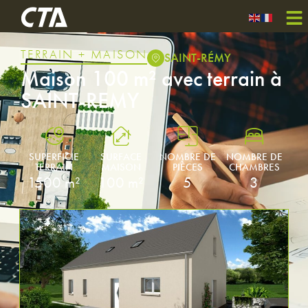
TERRAIN + MAISON
SAINT-RÉMY
Maison 100 m² avec terrain à
SAINT-REMY
SUPERFICIE
SURFACE
NOMBRE DE
NOMBRE DE
TERRAIN
MAISON
PIÈCES
CHAMBRES
1500 m²
100 m²
5
3