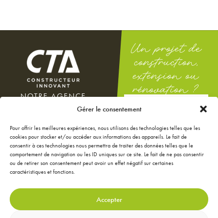
Un projet de
construction,
extension ou
rénovation ?
NOTRE AGENCE
DEMANDEZ
100 rue Docteur Théodor
Gérer le consentement
UNE ÉTUDE
Mathieu
GRATUITE
12000 Rodez
Pour offrir les meilleures expériences, nous utilisons des technologies telles que les
Du lundi au vendredi : 8h-12h
cookies pour stocker et/ou accéder aux informations des appareils. Le fait de
/ 14h-18h
consentir à ces technologies nous permettra de traiter des données telles que le
Le samedi : 9h-12h
comportement de navigation ou les ID uniques sur ce site. Le fait de ne pas consentir
ou de retirer son consentement peut avoir un effet négatif sur certaines
NOS ANNONCES
caractéristiques et fonctions.
JE CONFIGURE MA
MAISON
JE RÉNOVE MA MAISON
Accepter
JE DÉCORE MA MAISON
CONTACTEZ-NOUS