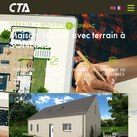
TERRAIN + MAISON
SONNAC
Maison 100 m² avec terrain à
SONNAC
SUPERFICIE
SURFACE
NOMBRE DE
NOMBRE DE
TERRAIN
MAISON
PIÈCES
CHAMBRES
2176 m²
100 m²
5
3