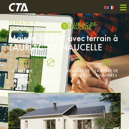
TERRAIN +
TAURIAC-DE-
NAUCELLE
MAISON
Maison 100 m² avec terrain à
TAURIAC-DE-NAUCELLE
SUPERFICIE
SURFACE
NOMBRE DE
NOMBRE DE
TERRAIN
MAISON
PIÈCES
CHAMBRES
910 m²
100 m²
4
3