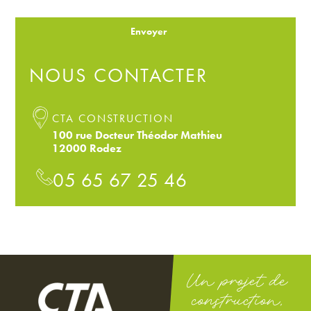
Envoyer
NOUS CONTACTER
CTA CONSTRUCTION
100 rue Docteur Théodor Mathieu
12000 Rodez
05 65 67 25 46
Un projet de
construction,