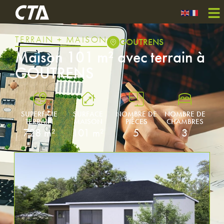
TERRAIN + MAISON
GOUTRENS
Maison 101 m² avec terrain à
GOUTRENS
SUPERFICIE
SURFACE
NOMBRE DE
NOMBRE DE
TERRAIN
MAISON
PIÈCES
CHAMBRES
728 m²
101 m²
5
3