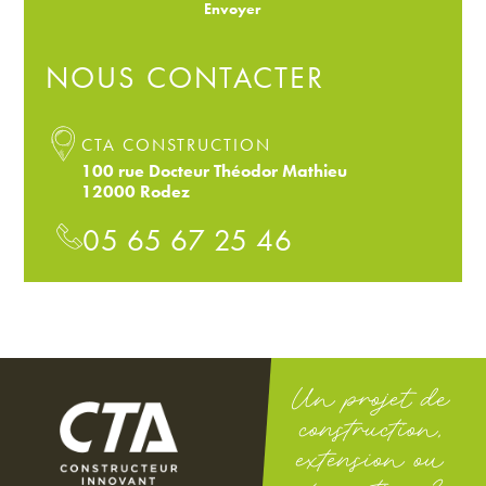
Envoyer
NOUS CONTACTER
CTA CONSTRUCTION
100 rue Docteur Théodor Mathieu
12000 Rodez
05 65 67 25 46
Un projet de
construction,
extension ou
rénovation ?