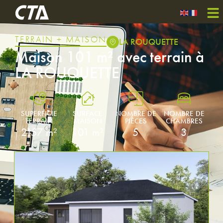
TERRAIN + MAISON
LA ROUQUETTE
Maison 101 m² avec terrain à
LA ROUQUETTE
SUPERFICIE
SURFACE
NOMBRE DE
NOMBRE DE
TERRAIN
MAISON
PIÈCES
CHAMBRES
2157 m²
101 m²
5
3