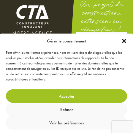
Un projet de
construction,
extension ou
rénovation ?
NOTRE AGENCE
DEMANDEZ
100 rue Docteur Théodor
Gérer le consentement
UNE ÉTUDE
Mathieu
GRATUITE
12000 Rodez
Pour offrir les meilleures expériences, nous utilisons des technologies telles que les
Du lundi au vendredi : 8h-12h
cookies pour stocker et/ou accéder aux informations des appareils. Le fait de
/ 14h-18h
consentir à ces technologies nous permettra de traiter des données telles que le
Le samedi : 9h-12h
comportement de navigation ou les ID uniques sur ce site. Le fait de ne pas consentir
ou de retirer son consentement peut avoir un effet négatif sur certaines
NOS ANNONCES
caractéristiques et fonctions.
JE CONFIGURE MA
MAISON
JE RÉNOVE MA MAISON
Accepter
JE DÉCORE MA MAISON
CONTACTEZ-NOUS
Refuser
MENTIONS LÉGALES
Voir les préférences
GESTION DES DONNÉES
PERSONNELLES