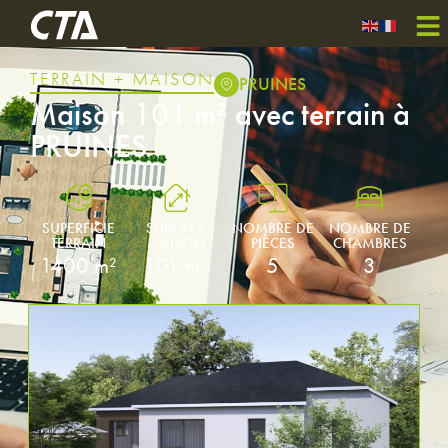
TERRAIN + MAISON
PRUINES
Maison 101 m² avec terrain à
PRUINES
SUPERFICIE
SURFACE
NOMBRE DE
NOMBRE DE
TERRAIN
MAISON
PIÈCES
CHAMBRES
1400 m²
101 m²
5
3