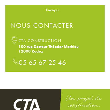
Envoyer
NOUS CONTACTER
CTA CONSTRUCTION
100 rue Docteur Théodor Mathieu
12000 Rodez
05 65 67 25 46
Un projet de
construction,