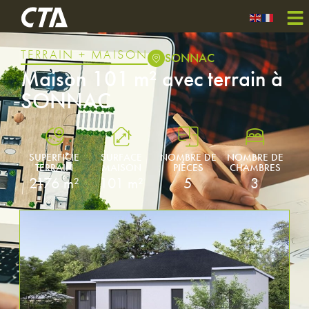
TERRAIN + MAISON
SONNAC
Maison 101 m² avec terrain à
SONNAC
SUPERFICIE
SURFACE
NOMBRE DE
NOMBRE DE
TERRAIN
MAISON
PIÈCES
CHAMBRES
2176 m²
101 m²
5
3