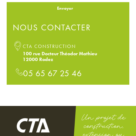
Envoyer
NOUS CONTACTER
CTA CONSTRUCTION
100 rue Docteur Théodor Mathieu
12000 Rodez
05 65 67 25 46
Un projet de
construction,
extension ou