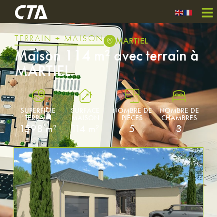
TERRAIN + MAISON
MARTIEL
Maison 114 m² avec terrain à
MARTIEL
SUPERFICIE
SURFACE
NOMBRE DE
NOMBRE DE
TERRAIN
MAISON
PIÈCES
CHAMBRES
1598 m²
114 m²
5
3