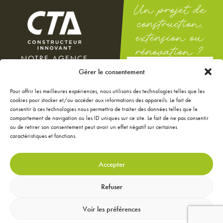
Un projet de
construction,
extension ou
rénovation ?
NOTRE AGENCE
DEMANDEZ
100 rue Docteur Théodor
Gérer le consentement
UNE ÉTUDE
Mathieu
GRATUITE
12000 Rodez
Pour offrir les meilleures expériences, nous utilisons des technologies telles que les
Du lundi au vendredi : 8h-12h
cookies pour stocker et/ou accéder aux informations des appareils. Le fait de
/ 14h-18h
consentir à ces technologies nous permettra de traiter des données telles que le
Le samedi : 9h-12h
comportement de navigation ou les ID uniques sur ce site. Le fait de ne pas consentir
ou de retirer son consentement peut avoir un effet négatif sur certaines
NOS ANNONCES
caractéristiques et fonctions.
JE CONFIGURE MA
MAISON
JE RÉNOVE MA MAISON
Accepter
JE DÉCORE MA MAISON
CONTACTEZ-NOUS
Refuser
MENTIONS LÉGALES
Voir les préférences
GESTION DES DONNÉES
PERSONNELLES