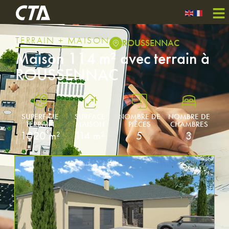
TERRAIN + MAISON
ROUSSENNAC
Maison 114 m² avec terrain à
ROUSSENNAC
SUPERFICIE
SURFACE
NOMBRE DE
NOMBRE DE
TERRAIN
MAISON
PIÈCES
CHAMBRES
1020 m²
114 m²
5
3