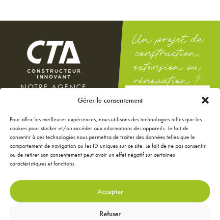
Un projet de
construction,
extension ou
rénovation ?
NOTRE AGENCE
DEMANDEZ
100 rue Docteur Théodor
Gérer le consentement
UNE ÉTUDE
Mathieu
GRATUITE
12000 Rodez
Pour offrir les meilleures expériences, nous utilisons des technologies telles que les
Du lundi au vendredi : 8h-12h
cookies pour stocker et/ou accéder aux informations des appareils. Le fait de
/ 14h-18h
consentir à ces technologies nous permettra de traiter des données telles que le
Le samedi : 9h-12h
comportement de navigation ou les ID uniques sur ce site. Le fait de ne pas consentir
ou de retirer son consentement peut avoir un effet négatif sur certaines
NOS ANNONCES
caractéristiques et fonctions.
JE CONFIGURE MA
MAISON
JE RÉNOVE MA MAISON
Accepter
JE DÉCORE MA MAISON
CONTACTEZ-NOUS
Refuser