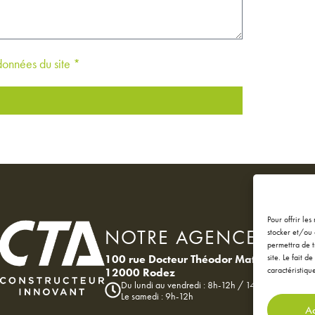
 données du site *
Pour offrir le
NOTRE AGENCE
stocker et/ou 
permettra de t
100 rue Docteur Théodor Mathieu
site. Le fait 
caractéristique
12000 Rodez
Du lundi au vendredi : 8h-12h / 14h-18h
Le samedi : 9h-12h
Ac