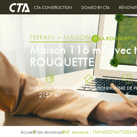
CTA CONSTRUCTION
DOMEO BY CTA
RÉNOVAT
TERRAIN + MAISON
LA ROUQUETTE
Maison 116 m² avec t
ROUQUETTE
SUPERFICIE TERRAIN
SURFACE MAISON
NOMBRE DE P
2157 m²
116 m²
5
Accueil
Nos annonces
Réf. annonce : TMNA01211471D854