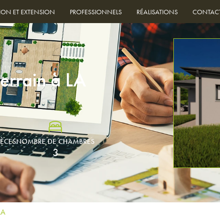
ION ET EXTENSION
PROFESSIONNELS
RÉALISATIONS
CONTAC
errain à LA
IÈCES
NOMBRE DE CHAMBRES
3
AA