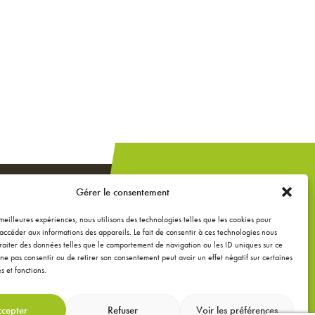
Un projet de
Gérer le consentement
construction,
extension ou
s meilleures expériences, nous utilisons des technologies telles que les cookies pour
accéder aux informations des appareils. Le fait de consentir à ces technologies nous
rénovation ?
raiter des données telles que le comportement de navigation ou les ID uniques sur ce
de ne pas consentir ou de retirer son consentement peut avoir un effet négatif sur certaines
s et fonctions.
DEMANDEZ UNE
ÉTUDE GRATUITE
cepter
Refuser
Voir les préférences