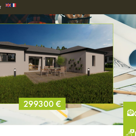
T
299300 €