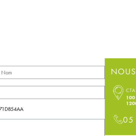
NOUS
CTA
100 
120
11471D854AA
05