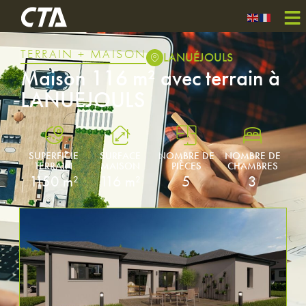
TERRAIN + MAISON
LANUÉJOULS
Maison 116 m² avec terrain à
LANUEJOULS
SUPERFICIE
SURFACE
NOMBRE DE
NOMBRE DE
TERRAIN
MAISON
PIÈCES
CHAMBRES
1150 m²
116 m²
5
3