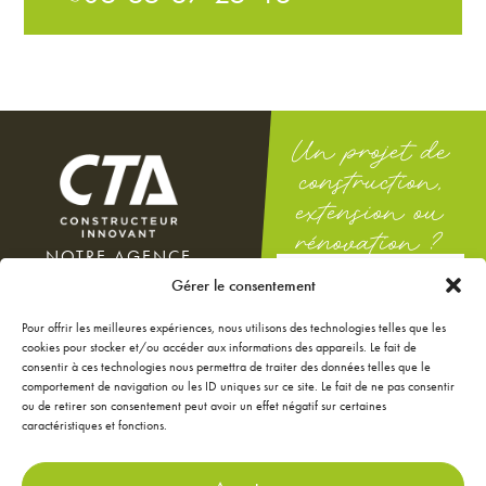
Un projet de
construction,
extension ou
rénovation ?
NOTRE AGENCE
DEMANDEZ
100 rue Docteur Théodor
Gérer le consentement
UNE ÉTUDE
Mathieu
GRATUITE
12000 Rodez
Pour offrir les meilleures expériences, nous utilisons des technologies telles que les
Du lundi au vendredi : 8h-12h
cookies pour stocker et/ou accéder aux informations des appareils. Le fait de
/ 14h-18h
consentir à ces technologies nous permettra de traiter des données telles que le
Le samedi : 9h-12h
comportement de navigation ou les ID uniques sur ce site. Le fait de ne pas consentir
ou de retirer son consentement peut avoir un effet négatif sur certaines
NOS ANNONCES
caractéristiques et fonctions.
JE CONFIGURE MA
MAISON
JE RÉNOVE MA MAISON