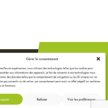
Un projet de
Gérer le consentement
construction,
extension ou
s meilleures expériences, nous utilisons des technologies telles que les cookies pour
accéder aux informations des appareils. Le fait de consentir à ces technologies nous
rénovation ?
raiter des données telles que le comportement de navigation ou les ID uniques sur ce
de ne pas consentir ou de retirer son consentement peut avoir un effet négatif sur certaines
s et fonctions.
DEMANDEZ UNE
ÉTUDE GRATUITE
cepter
Refuser
Voir les préférences