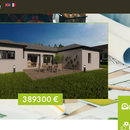
T
389300 €