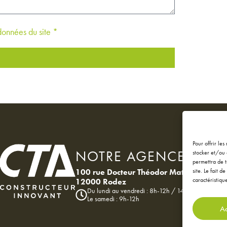
 données du site *
Pour offrir le
NOTRE AGENCE
stocker et/ou 
permettra de t
site. Le fait 
100 rue Docteur Théodor Mathieu
caractéristique
12000 Rodez
Du lundi au vendredi : 8h-12h / 14h-18h
Le samedi : 9h-12h
Ac