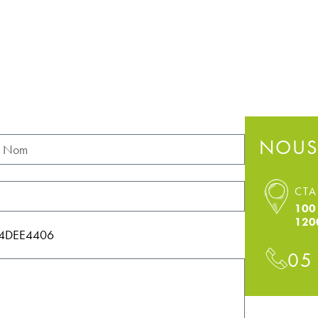
NOUS
CTA
100 
120
1144DEE4406
05