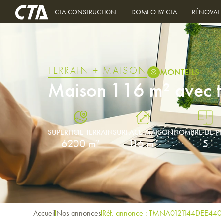
CTA CONSTRUCTION
DOMEO BY CTA
RÉNOVAT
TERRAIN + MAISON
MONTEILS
Maison 116 m² avec 
SUPERFICIE TERRAIN
SURFACE MAISON
NOMBRE DE P
6200 m²
116 m²
5
Accueil
Nos annonces
Réf. annonce : TMNA0121144DEE44