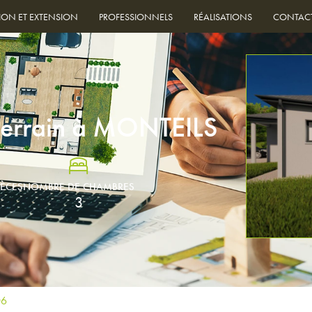
ION ET EXTENSION
PROFESSIONNELS
RÉALISATIONS
CONTAC
terrain à MONTEILS
IÈCES
NOMBRE DE CHAMBRES
3
06