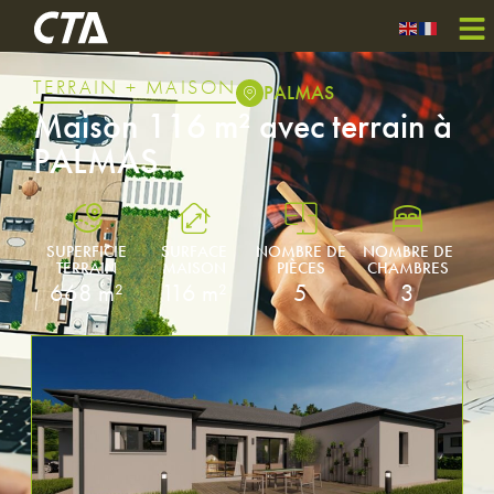
TERRAIN + MAISON
PALMAS
Maison 116 m² avec terrain à
PALMAS
SUPERFICIE
SURFACE
NOMBRE DE
NOMBRE DE
TERRAIN
MAISON
PIÈCES
CHAMBRES
668 m²
116 m²
5
3