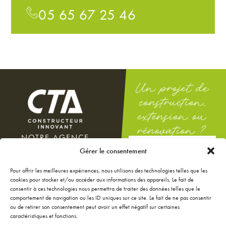
05 65 67 25 46
Un projet de
construction,
extension ou
rénovation ?
NOTRE AGENCE
DEMANDEZ
100 rue Docteur Théodor
Gérer le consentement
UNE ÉTUDE
Mathieu
GRATUITE
12000 Rodez
Pour offrir les meilleures expériences, nous utilisons des technologies telles que les
Du lundi au vendredi : 8h-12h
cookies pour stocker et/ou accéder aux informations des appareils. Le fait de
/ 14h-18h
consentir à ces technologies nous permettra de traiter des données telles que le
Le samedi : 9h-12h
comportement de navigation ou les ID uniques sur ce site. Le fait de ne pas consentir
ou de retirer son consentement peut avoir un effet négatif sur certaines
NOS ANNONCES
caractéristiques et fonctions.
JE CONFIGURE MA