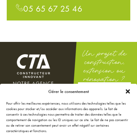
05 65 67 25 46
Un projet de
construction,
extension ou
rénovation ?
NOTRE AGENCE
DEMANDEZ
100 rue Docteur Théodor
Gérer le consentement
UNE ÉTUDE
Mathieu
GRATUITE
12000 Rodez
Pour offrir les meilleures expériences, nous utilisons des technologies telles que les
Du lundi au vendredi : 8h-12h
cookies pour stocker et/ou accéder aux informations des appareils. Le fait de
/ 14h-18h
consentir à ces technologies nous permettra de traiter des données telles que le
Le samedi : 9h-12h
comportement de navigation ou les ID uniques sur ce site. Le fait de ne pas consentir
ou de retirer son consentement peut avoir un effet négatif sur certaines
NOS ANNONCES
caractéristiques et fonctions.
JE CONFIGURE MA