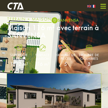
TERRAIN + MAISON
SANVENSA
Maison 116 m² avec terrain à
SANVENSA
SUPERFICIE
SURFACE
NOMBRE DE
NOMBRE DE
TERRAIN
MAISON
PIÈCES
CHAMBRES
1672 m²
116 m²
5
3