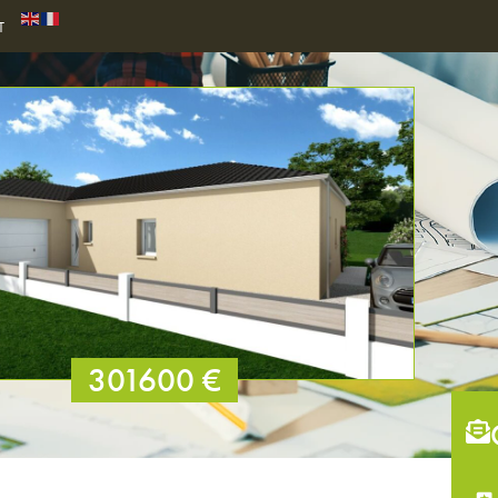
T
301600 €