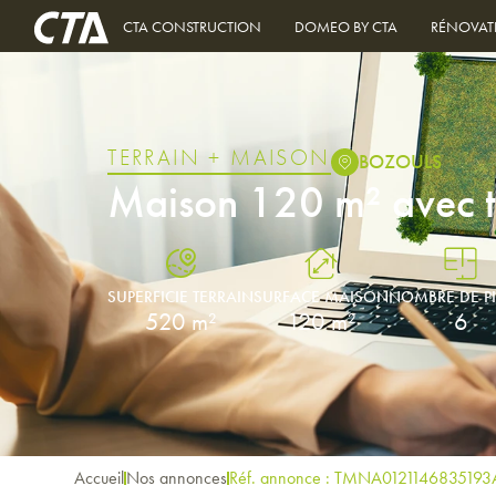
CTA CONSTRUCTION
DOMEO BY CTA
RÉNOVAT
TERRAIN + MAISON
BOZOULS
Maison 120 m² avec 
SUPERFICIE TERRAIN
SURFACE MAISON
NOMBRE DE P
520 m²
120 m²
6
Accueil
Nos annonces
Réf. annonce : TMNA0121146835193