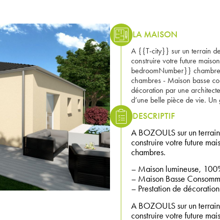
LA MAISON
A {{T-city}} sur un terrain
construire votre future mais
bedroomNumber}} chambres. 
chambres - Maison basse con
décoration par une architect
d’une belle pièce de vie. Un
DESCRIPTIF
A BOZOULS sur un terrain
construire votre future ma
chambres.
– Maison lumineuse, 100%
– Maison Basse Consomma
– Prestation de décoration 
A BOZOULS sur un terrai
construire votre future ma