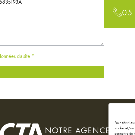
146835193A
05
 données du site *
Pour offrir le
NOTRE AGENCE
stocker et/ou 
permettra de t