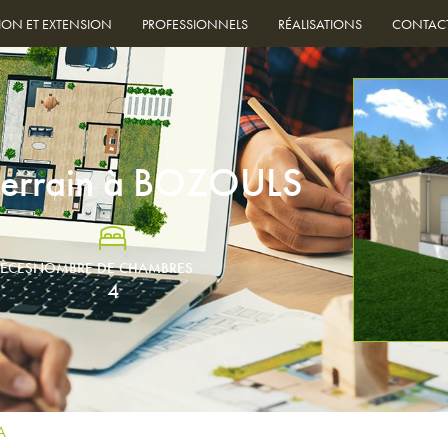
ION ET EXTENSION
PROFESSIONNELS
RÉALISATIONS
CONTAC
terrain à BOZOULS
IÈCES
NOMBRE DE CHAMBRES
4
A