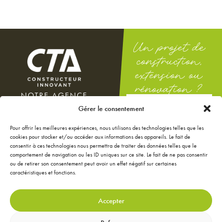
Un projet de
construction,
extension ou
rénovation ?
NOTRE AGENCE
DEMANDEZ
100 rue Docteur Théodor
Gérer le consentement
UNE ÉTUDE
Mathieu
GRATUITE
12000 Rodez
Pour offrir les meilleures expériences, nous utilisons des technologies telles que les
Du lundi au vendredi : 8h-12h
cookies pour stocker et/ou accéder aux informations des appareils. Le fait de
/ 14h-18h
consentir à ces technologies nous permettra de traiter des données telles que le
Le samedi : 9h-12h
comportement de navigation ou les ID uniques sur ce site. Le fait de ne pas consentir
ou de retirer son consentement peut avoir un effet négatif sur certaines
NOS ANNONCES
caractéristiques et fonctions.
JE CONFIGURE MA
MAISON
JE RÉNOVE MA MAISON
Accepter
JE DÉCORE MA MAISON
CONTACTEZ-NOUS