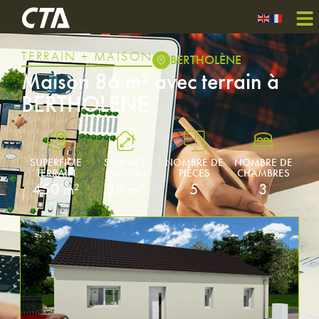
TERRAIN + MAISON
BERTHOLÈNE
Maison 86 m² avec terrain à
BERTHOLENE
SUPERFICIE
SURFACE
NOMBRE DE
NOMBRE DE
TERRAIN
MAISON
PIÈCES
CHAMBRES
450 m²
86 m²
5
3