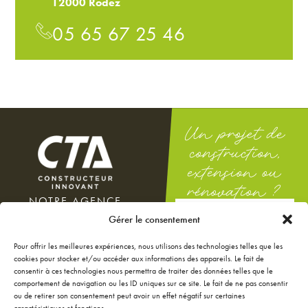
12000 Rodez
05 65 67 25 46
Un projet de
construction,
extension ou
rénovation ?
NOTRE AGENCE
DEMANDEZ
100 rue Docteur Théodor
Gérer le consentement
UNE ÉTUDE
Mathieu
GRATUITE
12000 Rodez
Pour offrir les meilleures expériences, nous utilisons des technologies telles que les
Du lundi au vendredi : 8h-12h
cookies pour stocker et/ou accéder aux informations des appareils. Le fait de
/ 14h-18h
consentir à ces technologies nous permettra de traiter des données telles que le
Le samedi : 9h-12h
comportement de navigation ou les ID uniques sur ce site. Le fait de ne pas consentir
ou de retirer son consentement peut avoir un effet négatif sur certaines
NOS ANNONCES