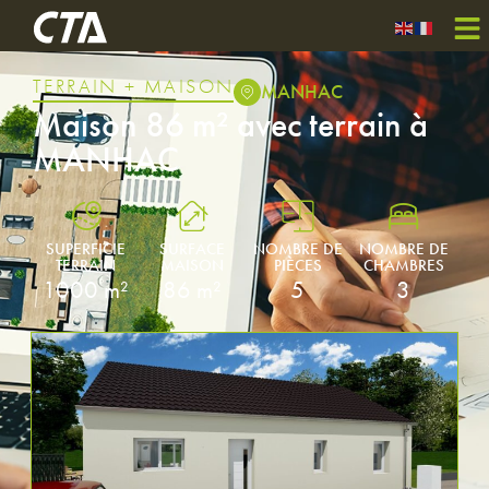
TERRAIN + MAISON
MANHAC
Maison 86 m² avec terrain à
MANHAC
SUPERFICIE
SURFACE
NOMBRE DE
NOMBRE DE
TERRAIN
MAISON
PIÈCES
CHAMBRES
1000 m²
86 m²
5
3