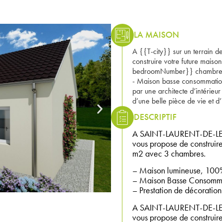
LA MAISON
A {{T-city}} sur un terrain
construire votre future mais
bedroomNumber}} chambres. 
- Maison basse consommation
par une architecte d’intérie
d’une belle pièce de vie et 
DESCRIPTIF
A SAINT-LAURENT-DE-LEVE
vous propose de construire
m2 avec 3 chambres.
– Maison lumineuse, 100%
– Maison Basse Consomma
– Prestation de décoration 
A SAINT-LAURENT-DE-LEV
vous propose de construire