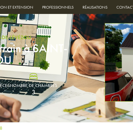
ION ET EXTENSION
PROFESSIONNELS
RÉALISATIONS
CONTAC
-DE-LÉVÉZOU
rrain à SAINT-
OU
IÈCES
NOMBRE DE CHAMBRES
3
68