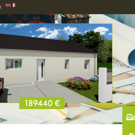
T
189440 €