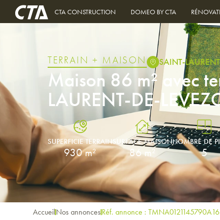
CTA CONSTRUCTION
DOMEO BY CTA
RÉNOVAT
TERRAIN + MAISON
SAINT-LAURENT
Maison 86 m² avec te
LAURENT-DE-LEVEZ
SUPERFICIE TERRAIN
SURFACE MAISON
NOMBRE DE P
930 m²
86 m²
5
Accueil
Nos annonces
Réf. annonce : TMNA0121145790A1