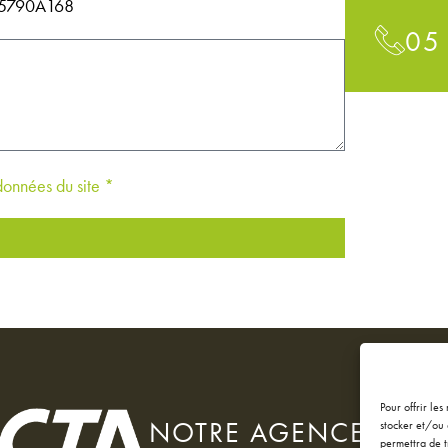
145790A168
05
 données du site *
Pour offrir le
NOTRE AGENCE
stocker et/ou 
permettra de t