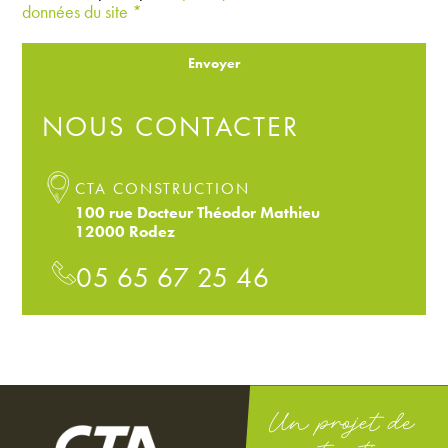
données du site *
Envoyer
NOUS CONTACTER
CTA CONSTRUCTION
100 rue Docteur Théodor Mathieu
12000 Rodez
05 65 67 25 46
Un projet de
construction,