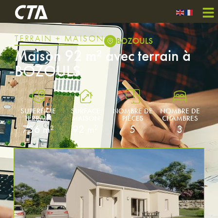
TERRAIN + MAISON
BOZOULS
Maison 92 m² avec terrain à
BOZOULS
SUPERFICIE
SURFACE
NOMBRE DE
NOMBRE DE
TERRAIN
MAISON
PIÈCES
CHAMBRES
736 m²
92 m²
5
3