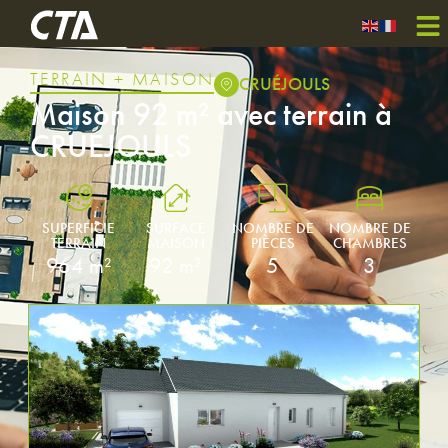
TERRAIN + MAISON
CRUÉJOULS
Maison 92 m² avec terrain à
CRUEJOULS
SUPERFICIE
SURFACE
NOMBRE DE
NOMBRE DE
TERRAIN
MAISON
PIÈCES
CHAMBRES
964 m²
92 m²
5
3