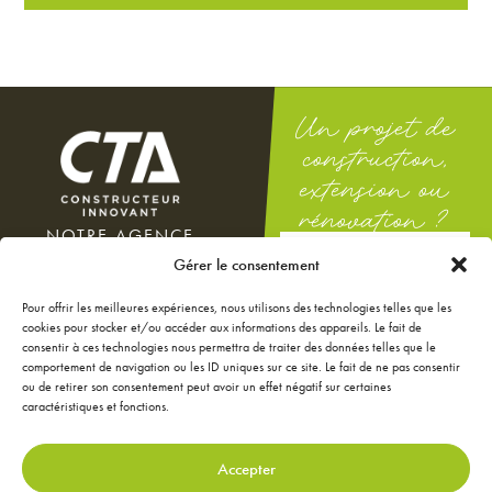
Un projet de
construction,
extension ou
rénovation ?
NOTRE AGENCE
DEMANDEZ
100 rue Docteur Théodor
Gérer le consentement
UNE ÉTUDE
Mathieu
GRATUITE
12000 Rodez
Pour offrir les meilleures expériences, nous utilisons des technologies telles que les
Du lundi au vendredi : 8h-12h
cookies pour stocker et/ou accéder aux informations des appareils. Le fait de
/ 14h-18h
consentir à ces technologies nous permettra de traiter des données telles que le
Le samedi : 9h-12h
comportement de navigation ou les ID uniques sur ce site. Le fait de ne pas consentir
ou de retirer son consentement peut avoir un effet négatif sur certaines
NOS ANNONCES
caractéristiques et fonctions.
JE CONFIGURE MA
MAISON
JE RÉNOVE MA MAISON
Accepter
JE DÉCORE MA MAISON