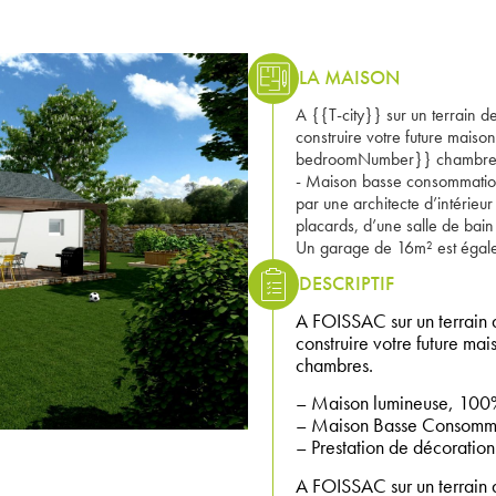
LA MAISON
A {{T-city}} sur un terrain
construire votre future mais
bedroomNumber}} chambres. 
- Maison basse consommation
par une architecte d’intérie
placards, d’une salle de bain
Un garage de 16m² est égale
DESCRIPTIF
A FOISSAC sur un terrain
construire votre future ma
chambres.
– Maison lumineuse, 100%
– Maison Basse Consomma
– Prestation de décoration 
A FOISSAC sur un terrai