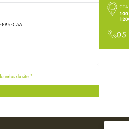
CTA
100 
120
114E8B6FC5A
05
 données du site *