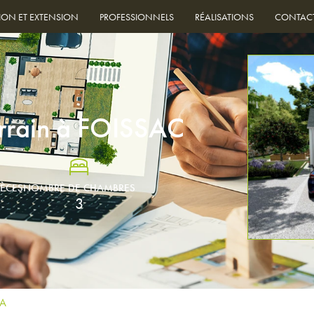
ION ET EXTENSION
PROFESSIONNELS
RÉALISATIONS
CONTAC
errain à FOISSAC
IÈCES
NOMBRE DE CHAMBRES
3
5A