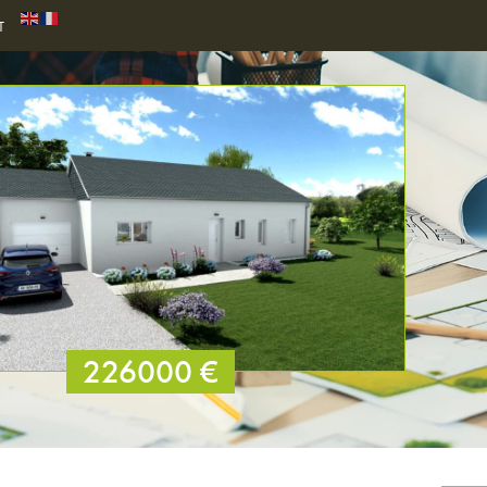
T
226000 €