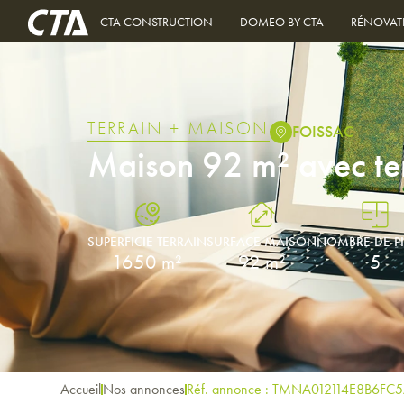
CTA CONSTRUCTION
DOMEO BY CTA
RÉNOVAT
TERRAIN + MAISON
FOISSAC
Maison 92 m² avec t
SUPERFICIE TERRAIN
SURFACE MAISON
NOMBRE DE P
1650 m²
92 m²
5
Accueil
Nos annonces
Réf. annonce : TMNA012114E8B6FC