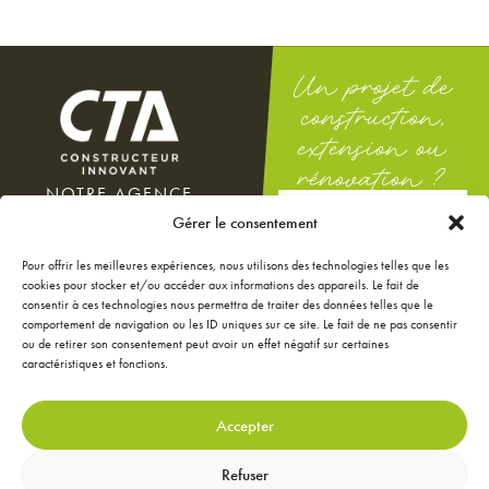
Un projet de
construction,
extension ou
rénovation ?
NOTRE AGENCE
DEMANDEZ
100 rue Docteur Théodor
Gérer le consentement
UNE ÉTUDE
Mathieu
GRATUITE
12000 Rodez
Pour offrir les meilleures expériences, nous utilisons des technologies telles que les
Du lundi au vendredi : 8h-12h
cookies pour stocker et/ou accéder aux informations des appareils. Le fait de
/ 14h-18h
consentir à ces technologies nous permettra de traiter des données telles que le
Le samedi : 9h-12h
comportement de navigation ou les ID uniques sur ce site. Le fait de ne pas consentir
ou de retirer son consentement peut avoir un effet négatif sur certaines
NOS ANNONCES
caractéristiques et fonctions.
JE CONFIGURE MA
MAISON
JE RÉNOVE MA MAISON
Accepter
JE DÉCORE MA MAISON
CONTACTEZ-NOUS
Refuser