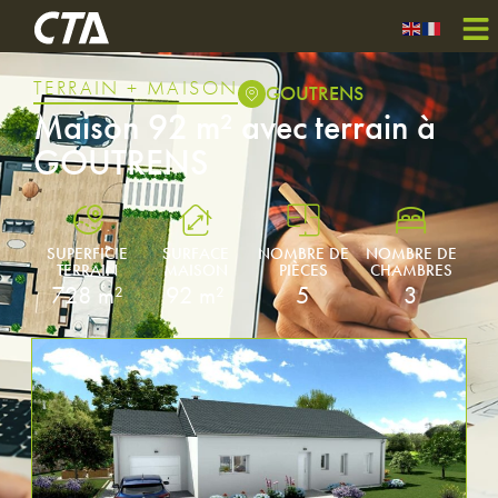
TERRAIN + MAISON
GOUTRENS
Maison 92 m² avec terrain à
GOUTRENS
SUPERFICIE
SURFACE
NOMBRE DE
NOMBRE DE
TERRAIN
MAISON
PIÈCES
CHAMBRES
728 m²
92 m²
5
3