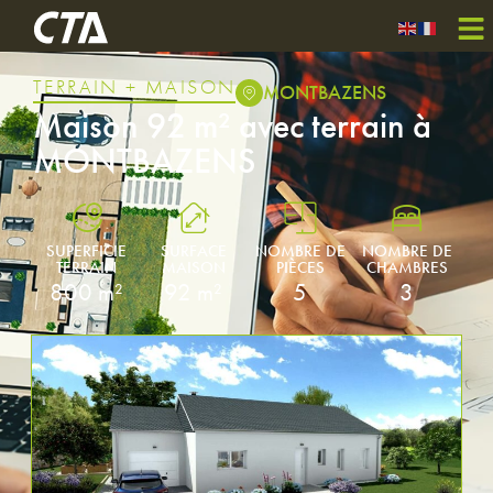
TERRAIN + MAISON
MONTBAZENS
Maison 92 m² avec terrain à
MONTBAZENS
SUPERFICIE
SURFACE
NOMBRE DE
NOMBRE DE
TERRAIN
MAISON
PIÈCES
CHAMBRES
800 m²
92 m²
5
3