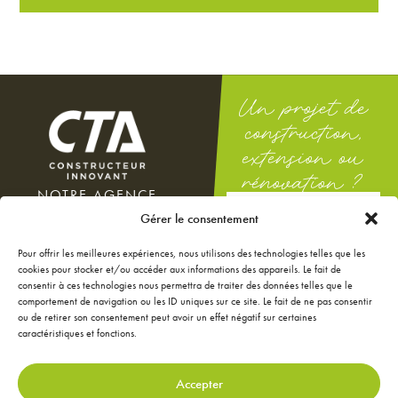
Un projet de
construction,
extension ou
rénovation ?
NOTRE AGENCE
DEMANDEZ
100 rue Docteur Théodor
Gérer le consentement
UNE ÉTUDE
Mathieu
GRATUITE
12000 Rodez
Pour offrir les meilleures expériences, nous utilisons des technologies telles que les
Du lundi au vendredi : 8h-12h
cookies pour stocker et/ou accéder aux informations des appareils. Le fait de
/ 14h-18h
consentir à ces technologies nous permettra de traiter des données telles que le
Le samedi : 9h-12h
comportement de navigation ou les ID uniques sur ce site. Le fait de ne pas consentir
ou de retirer son consentement peut avoir un effet négatif sur certaines
NOS ANNONCES
caractéristiques et fonctions.
JE CONFIGURE MA
MAISON
JE RÉNOVE MA MAISON
Accepter
JE DÉCORE MA MAISON