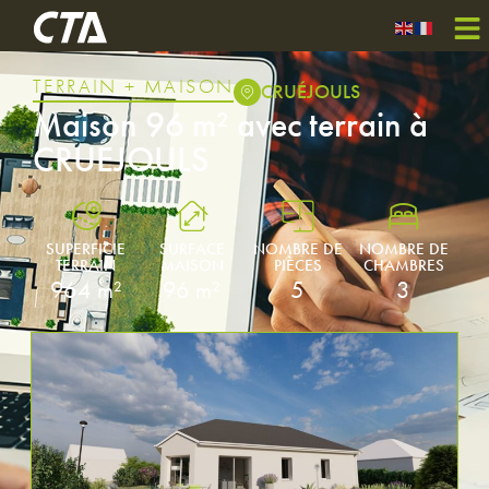
TERRAIN + MAISON
CRUÉJOULS
Maison 96 m² avec terrain à
CRUEJOULS
SUPERFICIE
SURFACE
NOMBRE DE
NOMBRE DE
TERRAIN
MAISON
PIÈCES
CHAMBRES
964 m²
96 m²
5
3