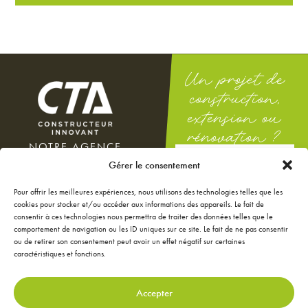
Un projet de
construction,
extension ou
rénovation ?
NOTRE AGENCE
DEMANDEZ
100 rue Docteur Théodor
Gérer le consentement
UNE ÉTUDE
Mathieu
GRATUITE
12000 Rodez
Pour offrir les meilleures expériences, nous utilisons des technologies telles que les
Du lundi au vendredi : 8h-12h
cookies pour stocker et/ou accéder aux informations des appareils. Le fait de
/ 14h-18h
consentir à ces technologies nous permettra de traiter des données telles que le
Le samedi : 9h-12h
comportement de navigation ou les ID uniques sur ce site. Le fait de ne pas consentir
ou de retirer son consentement peut avoir un effet négatif sur certaines
NOS ANNONCES
caractéristiques et fonctions.
JE CONFIGURE MA
MAISON
JE RÉNOVE MA MAISON
Accepter
JE DÉCORE MA MAISON