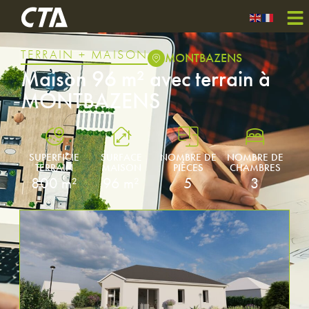
TERRAIN + MAISON
MONTBAZENS
Maison 96 m² avec terrain à
MONTBAZENS
SUPERFICIE
SURFACE
NOMBRE DE
NOMBRE DE
TERRAIN
MAISON
PIÈCES
CHAMBRES
800 m²
96 m²
5
3