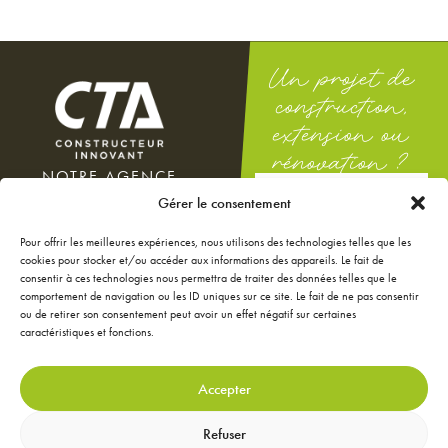
Un projet de
construction,
extension ou
rénovation ?
NOTRE AGENCE
DEMANDEZ
100 rue Docteur Théodor
Gérer le consentement
UNE ÉTUDE
Mathieu
GRATUITE
12000 Rodez
Pour offrir les meilleures expériences, nous utilisons des technologies telles que les
Du lundi au vendredi : 8h-12h
cookies pour stocker et/ou accéder aux informations des appareils. Le fait de
/ 14h-18h
consentir à ces technologies nous permettra de traiter des données telles que le
Le samedi : 9h-12h
comportement de navigation ou les ID uniques sur ce site. Le fait de ne pas consentir
ou de retirer son consentement peut avoir un effet négatif sur certaines
NOS ANNONCES
caractéristiques et fonctions.
JE CONFIGURE MA
MAISON
JE RÉNOVE MA MAISON
Accepter
JE DÉCORE MA MAISON
CONTACTEZ-NOUS
Refuser