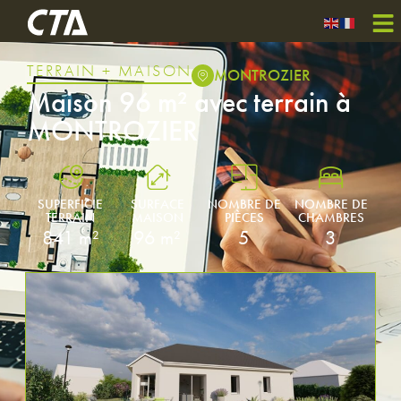
TERRAIN + MAISON
MONTROZIER
Maison 96 m² avec terrain à
MONTROZIER
SUPERFICIE
SURFACE
NOMBRE DE
NOMBRE DE
TERRAIN
MAISON
PIÈCES
CHAMBRES
841 m²
96 m²
5
3