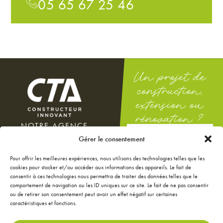
05 65 67 25 46
Un projet de
construction,
extension ou
rénovation ?
NOTRE AGENCE
DEMANDEZ
100 rue Docteur Théodor
Gérer le consentement
UNE ÉTUDE
Mathieu
GRATUITE
12000 Rodez
Pour offrir les meilleures expériences, nous utilisons des technologies telles que les
Du lundi au vendredi : 8h-12h
cookies pour stocker et/ou accéder aux informations des appareils. Le fait de
/ 14h-18h
consentir à ces technologies nous permettra de traiter des données telles que le
Le samedi : 9h-12h
comportement de navigation ou les ID uniques sur ce site. Le fait de ne pas consentir
ou de retirer son consentement peut avoir un effet négatif sur certaines
NOS ANNONCES
caractéristiques et fonctions.
JE CONFIGURE MA
MAISON