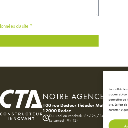
 données du site *
Pour offrir le
NOTRE AGENCE
stocker et/ou 
permettra de t
100 rue Docteur Théodor Mathieu
site. Le fait 
caractéristique
12000 Rodez
Du lundi au vendredi : 8h-12h / 14h-18h
Le samedi : 9h-12h
Ac