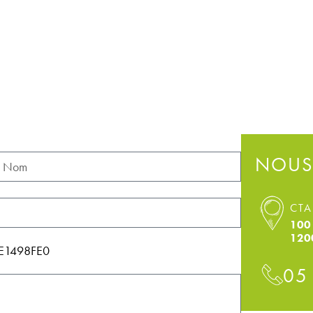
NOUS
CTA
100 
120
14E1498FE0
05