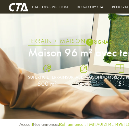
CTA CONSTRUCTION
DOMEO BY CTA
RÉNOVAT
TERRAIN + MAISON
RIGNAC
Maison 96 m² avec t
SUPERFICIE TERRAIN
SURFACE MAISON
NOMBRE DE P
500 m²
96 m²
5
Accueil
Nos annonces
Réf. annonce : TMNA012114E1498FE