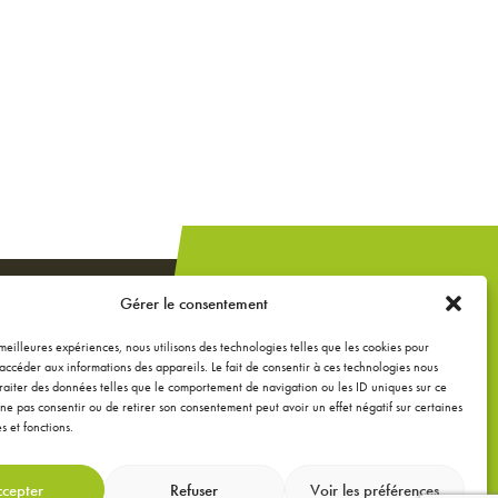
Un projet de
Gérer le consentement
construction,
extension ou
s meilleures expériences, nous utilisons des technologies telles que les cookies pour
accéder aux informations des appareils. Le fait de consentir à ces technologies nous
rénovation ?
raiter des données telles que le comportement de navigation ou les ID uniques sur ce
de ne pas consentir ou de retirer son consentement peut avoir un effet négatif sur certaines
s et fonctions.
DEMANDEZ UNE
ÉTUDE GRATUITE
cepter
Refuser
Voir les préférences