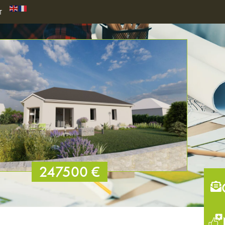
T
247500 €