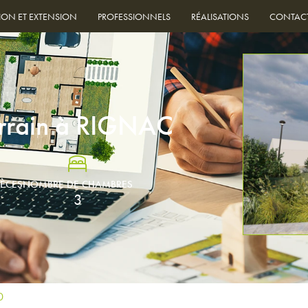
ION ET EXTENSION
PROFESSIONNELS
RÉALISATIONS
CONTAC
errain à RIGNAC
IÈCES
NOMBRE DE CHAMBRES
3
0