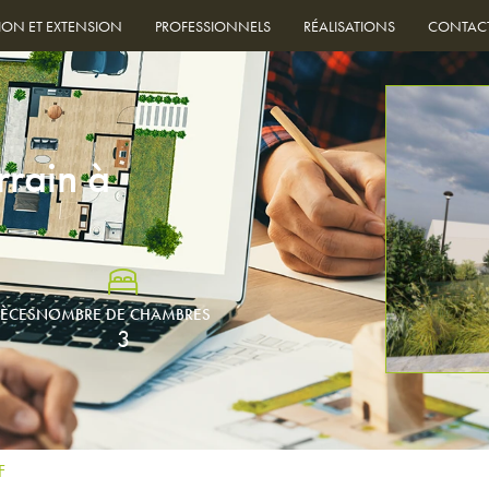
ION ET EXTENSION
PROFESSIONNELS
RÉALISATIONS
CONTAC
rrain à
IÈCES
NOMBRE DE CHAMBRES
3
F