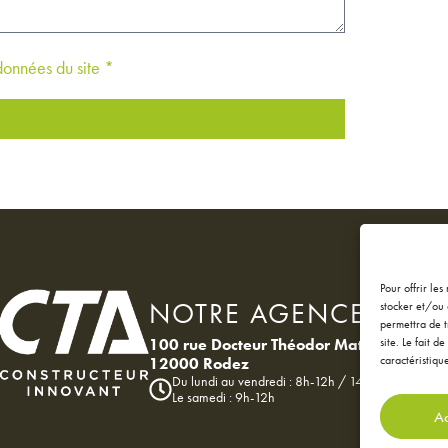
 données du site *
Pour offrir le
NOTRE AGENCE
stocker et/ou 
permettra de t
site. Le fait 
100 rue Docteur Théodor Mathieu
caractéristique
12000 Rodez
Du lundi au vendredi : 8h-12h / 14h-18h
Le samedi : 9h-12h
Ac