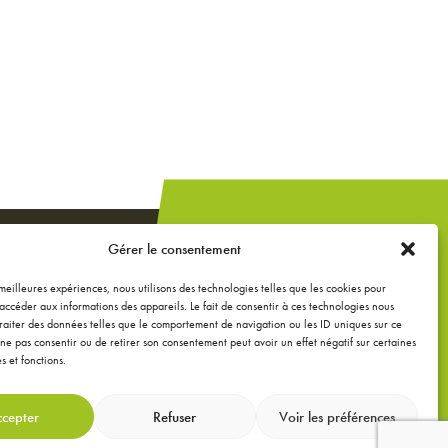
Un projet de
Gérer le consentement
construction,
extension ou
s meilleures expériences, nous utilisons des technologies telles que les cookies pour
accéder aux informations des appareils. Le fait de consentir à ces technologies nous
rénovation ?
raiter des données telles que le comportement de navigation ou les ID uniques sur ce
de ne pas consentir ou de retirer son consentement peut avoir un effet négatif sur certaines
s et fonctions.
DEMANDEZ UNE
ÉTUDE GRATUITE
cepter
Refuser
Voir les préférences