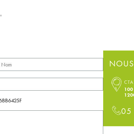
NOUS
CTA
100 
120
146BB6425F
05