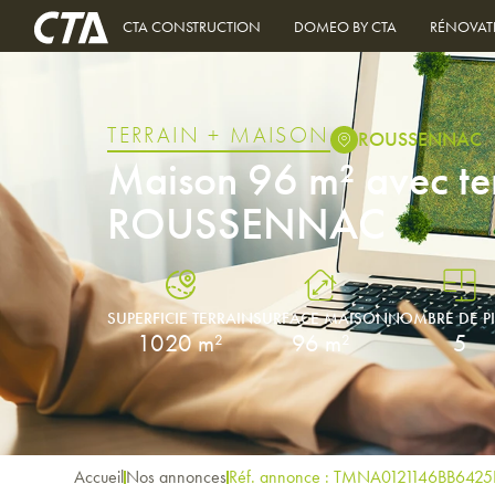
CTA CONSTRUCTION
DOMEO BY CTA
RÉNOVAT
TERRAIN + MAISON
ROUSSENNAC
Maison 96 m² avec te
ROUSSENNAC
SUPERFICIE TERRAIN
SURFACE MAISON
NOMBRE DE P
1020 m²
96 m²
5
Accueil
Nos annonces
Réf. annonce : TMNA0121146BB6425