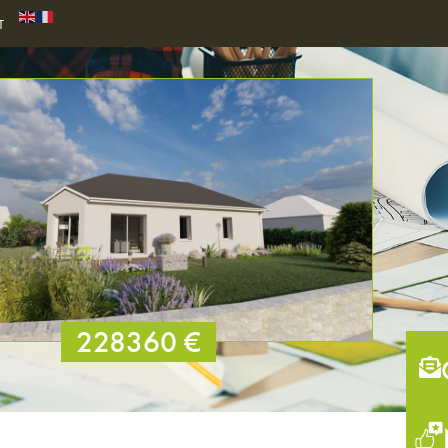
T
228360 €