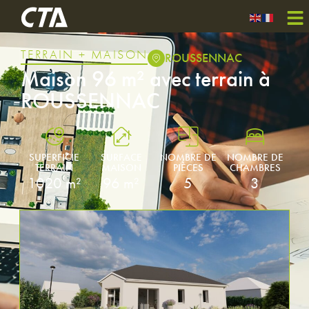
TERRAIN + MAISON
ROUSSENNAC
Maison 96 m² avec terrain à
ROUSSENNAC
SUPERFICIE
SURFACE
NOMBRE DE
NOMBRE DE
TERRAIN
MAISON
PIÈCES
CHAMBRES
1020 m²
96 m²
5
3