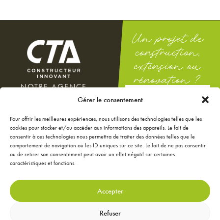
Un projet de
construction,
extension ou
rénovation ?
NOTRE AGENCE
DEMANDEZ
100 rue Docteur Théodor
Gérer le consentement
UNE ÉTUDE
Mathieu
GRATUITE
12000 Rodez
Pour offrir les meilleures expériences, nous utilisons des technologies telles que les
Du lundi au vendredi : 8h-12h
cookies pour stocker et/ou accéder aux informations des appareils. Le fait de
/ 14h-18h
consentir à ces technologies nous permettra de traiter des données telles que le
Le samedi : 9h-12h
comportement de navigation ou les ID uniques sur ce site. Le fait de ne pas consentir
ou de retirer son consentement peut avoir un effet négatif sur certaines
NOS ANNONCES
caractéristiques et fonctions.
JE CONFIGURE MA
MAISON
JE RÉNOVE MA MAISON
Accepter
JE DÉCORE MA MAISON
CONTACTEZ-NOUS
Refuser