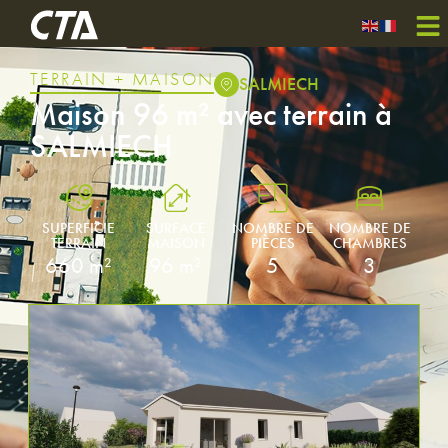
TERRAIN + MAISON
SALMIECH
Maison 96 m² avec terrain à
SALMIECH
SUPERFICIE
SURFACE
NOMBRE DE
NOMBRE DE
TERRAIN
MAISON
PIÈCES
CHAMBRES
660 m²
96 m²
5
3