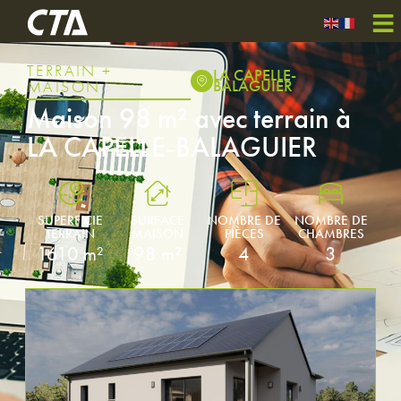
TERRAIN +
LA CAPELLE-
BALAGUIER
MAISON
Maison 98 m² avec terrain à
LA CAPELLE-BALAGUIER
SUPERFICIE
SURFACE
NOMBRE DE
NOMBRE DE
TERRAIN
MAISON
PIÈCES
CHAMBRES
1610 m²
98 m²
4
3