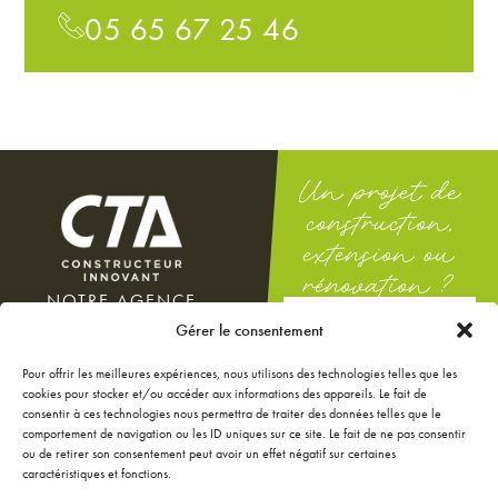
05 65 67 25 46
Un projet de
construction,
extension ou
rénovation ?
NOTRE AGENCE
DEMANDEZ
100 rue Docteur Théodor
Gérer le consentement
UNE ÉTUDE
Mathieu
GRATUITE
12000 Rodez
Pour offrir les meilleures expériences, nous utilisons des technologies telles que les
Du lundi au vendredi : 8h-12h
cookies pour stocker et/ou accéder aux informations des appareils. Le fait de
/ 14h-18h
consentir à ces technologies nous permettra de traiter des données telles que le
Le samedi : 9h-12h
comportement de navigation ou les ID uniques sur ce site. Le fait de ne pas consentir
ou de retirer son consentement peut avoir un effet négatif sur certaines
NOS ANNONCES
caractéristiques et fonctions.
JE CONFIGURE MA