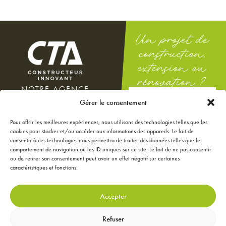
Un projet de
construction,
extension ou
rénovation ?
NOTRE AGENCE
DEMANDEZ
100 rue Docteur Théodor
Gérer le consentement
UNE ÉTUDE
Mathieu
GRATUITE
12000 Rodez
Pour offrir les meilleures expériences, nous utilisons des technologies telles que les
Du lundi au vendredi : 8h-12h
cookies pour stocker et/ou accéder aux informations des appareils. Le fait de
/ 14h-18h
consentir à ces technologies nous permettra de traiter des données telles que le
Le samedi : 9h-12h
comportement de navigation ou les ID uniques sur ce site. Le fait de ne pas consentir
ou de retirer son consentement peut avoir un effet négatif sur certaines
NOS ANNONCES
caractéristiques et fonctions.
JE CONFIGURE MA
MAISON
JE RÉNOVE MA MAISON
Accepter
JE DÉCORE MA MAISON
CONTACTEZ-NOUS
Refuser