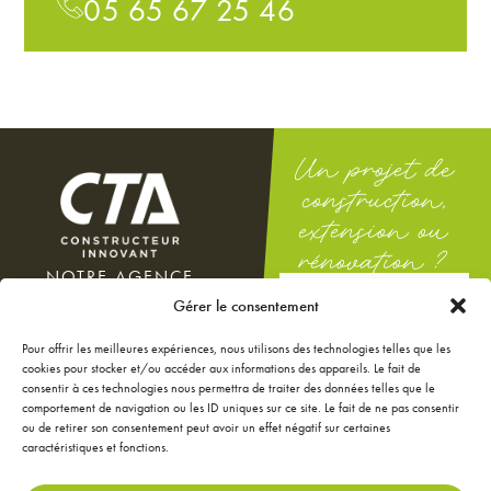
05 65 67 25 46
Un projet de
construction,
extension ou
rénovation ?
NOTRE AGENCE
DEMANDEZ
100 rue Docteur Théodor
Gérer le consentement
UNE ÉTUDE
Mathieu
GRATUITE
12000 Rodez
Pour offrir les meilleures expériences, nous utilisons des technologies telles que les
Du lundi au vendredi : 8h-12h
cookies pour stocker et/ou accéder aux informations des appareils. Le fait de
/ 14h-18h
consentir à ces technologies nous permettra de traiter des données telles que le
Le samedi : 9h-12h
comportement de navigation ou les ID uniques sur ce site. Le fait de ne pas consentir
ou de retirer son consentement peut avoir un effet négatif sur certaines
NOS ANNONCES
caractéristiques et fonctions.
JE CONFIGURE MA
MAISON