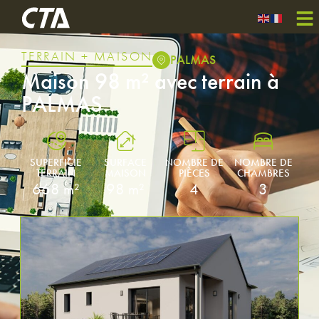
TERRAIN + MAISON
PALMAS
Maison 98 m² avec terrain à
PALMAS
SUPERFICIE
SURFACE
NOMBRE DE
NOMBRE DE
TERRAIN
MAISON
PIÈCES
CHAMBRES
668 m²
98 m²
4
3