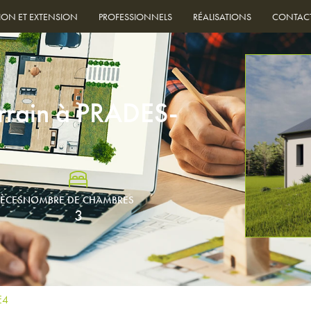
ION ET EXTENSION
PROFESSIONNELS
RÉALISATIONS
CONTAC
S
rrain à PRADES-
IÈCES
NOMBRE DE CHAMBRES
3
E4