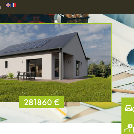
T
281860 €