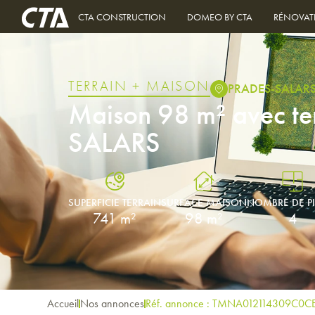
CTA CONSTRUCTION
DOMEO BY CTA
RÉNOVAT
TERRAIN + MAISON
PRADES-SALAR
Maison 98 m² avec te
SALARS
SUPERFICIE TERRAIN
SURFACE MAISON
NOMBRE DE P
741 m²
98 m²
4
Accueil
Nos annonces
Réf. annonce : TMNA012114309C0C