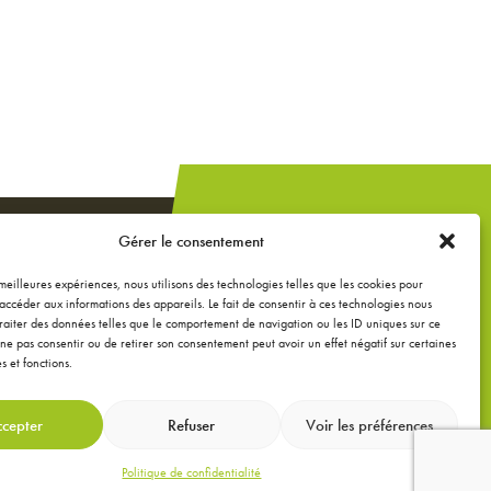
Un projet de
Gérer le consentement
construction,
extension ou
s meilleures expériences, nous utilisons des technologies telles que les cookies pour
accéder aux informations des appareils. Le fait de consentir à ces technologies nous
rénovation ?
raiter des données telles que le comportement de navigation ou les ID uniques sur ce
de ne pas consentir ou de retirer son consentement peut avoir un effet négatif sur certaines
s et fonctions.
DEMANDEZ UNE
ÉTUDE GRATUITE
cepter
Refuser
Voir les préférences
Politique de confidentialité