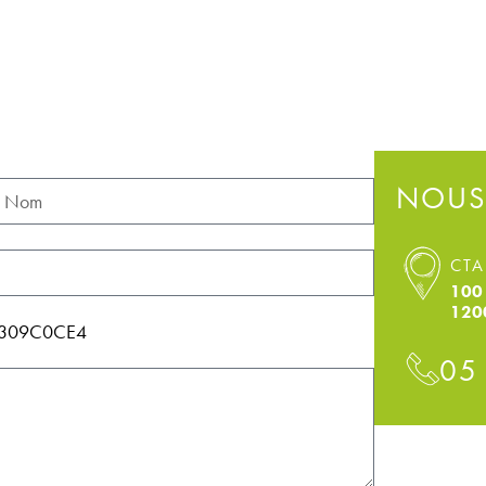
NOUS
CTA
100 
120
114309C0CE4
05