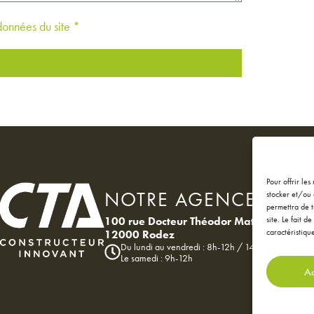
 données du site *
Pour offrir le
NOTRE AGENCE
stocker et/ou 
permettra de t
100 rue Docteur Théodor Mathieu
site. Le fait 
caractéristique
12000 Rodez
Du lundi au vendredi : 8h-12h / 14h-18h
Le samedi : 9h-12h
Ac