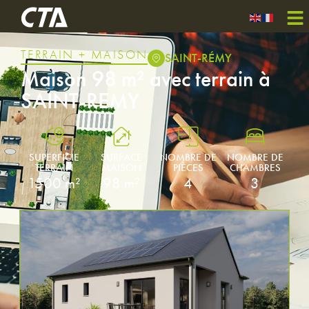
TERRAIN + MAISON
SAINT-RÉMY
Maison 98 m² avec terrain à
SAINT-REMY
SUPERFICIE
SURFACE
NOMBRE DE
NOMBRE DE
TERRAIN
MAISON
PIÈCES
CHAMBRES
1500 m²
98 m²
4
3