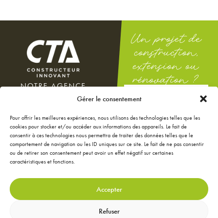
Un projet de
construction,
extension ou
rénovation ?
NOTRE AGENCE
DEMANDEZ
100 rue Docteur Théodor
Gérer le consentement
UNE ÉTUDE
Mathieu
GRATUITE
12000 Rodez
Pour offrir les meilleures expériences, nous utilisons des technologies telles que les
Du lundi au vendredi : 8h-12h
cookies pour stocker et/ou accéder aux informations des appareils. Le fait de
/ 14h-18h
consentir à ces technologies nous permettra de traiter des données telles que le
Le samedi : 9h-12h
comportement de navigation ou les ID uniques sur ce site. Le fait de ne pas consentir
ou de retirer son consentement peut avoir un effet négatif sur certaines
NOS ANNONCES
caractéristiques et fonctions.
JE CONFIGURE MA
MAISON
JE RÉNOVE MA MAISON
Accepter
JE DÉCORE MA MAISON
CONTACTEZ-NOUS
Refuser