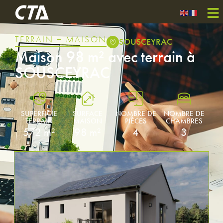
TERRAIN + MAISON
SOUSCEYRAC
Maison 98 m² avec terrain à
SOUSCEYRAC
SUPERFICIE
SURFACE
NOMBRE DE
NOMBRE DE
TERRAIN
MAISON
PIÈCES
CHAMBRES
572 m²
98 m²
4
3