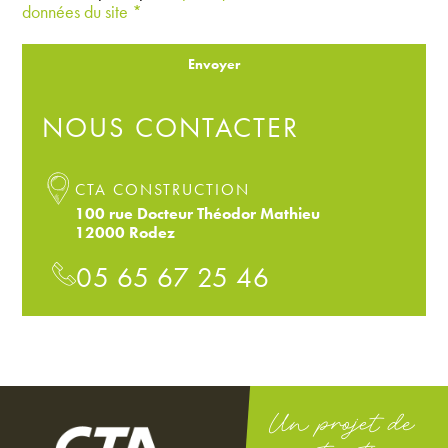
données du site *
Envoyer
NOUS CONTACTER
CTA CONSTRUCTION
100 rue Docteur Théodor Mathieu
12000 Rodez
05 65 67 25 46
Un projet de
construction,