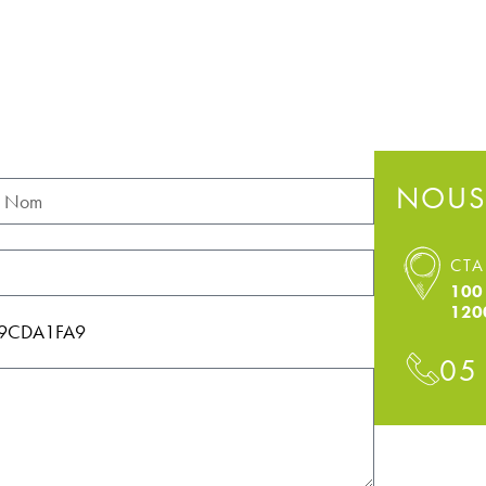
NOUS
CTA
100 
120
1149CDA1FA9
05