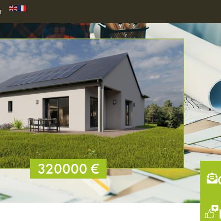
T
320000 €