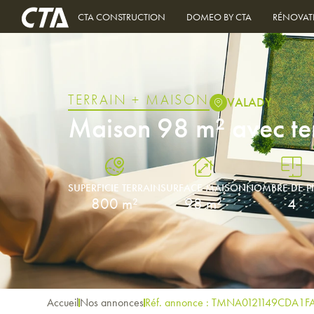
CTA CONSTRUCTION
DOMEO BY CTA
RÉNOVAT
TERRAIN + MAISON
VALADY
Maison 98 m² avec t
SUPERFICIE TERRAIN
SURFACE MAISON
NOMBRE DE P
800 m²
98 m²
4
Accueil
Nos annonces
Réf. annonce : TMNA0121149CDA1F