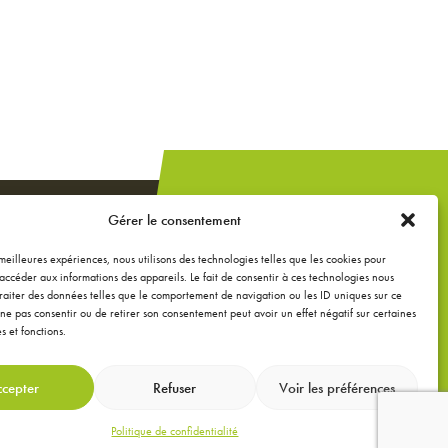
Un projet de
Gérer le consentement
construction,
extension ou
s meilleures expériences, nous utilisons des technologies telles que les cookies pour
accéder aux informations des appareils. Le fait de consentir à ces technologies nous
rénovation ?
raiter des données telles que le comportement de navigation ou les ID uniques sur ce
de ne pas consentir ou de retirer son consentement peut avoir un effet négatif sur certaines
s et fonctions.
DEMANDEZ UNE
ÉTUDE GRATUITE
cepter
Refuser
Voir les préférences
Politique de confidentialité