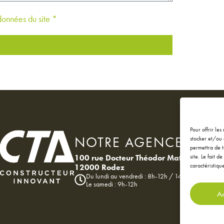
 données du site *
Pour offrir le
NOTRE AGENCE
stocker et/ou 
permettra de t
100 rue Docteur Théodor Mathieu
site. Le fait 
caractéristique
12000 Rodez
Du lundi au vendredi : 8h-12h / 14h-18h
Le samedi : 9h-12h
Ac