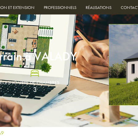
ION ET EXTENSION
PROFESSIONNELS
RÉALISATIONS
CONTAC
errain à VALADY
IÈCES
NOMBRE DE CHAMBRES
3
A9