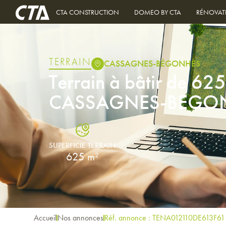
CTA CONSTRUCTION
DOMEO BY CTA
RÉNOVAT
TERRAIN
CASSAGNES-BÉGONHÈS
Terrain à bâtir de 62
CASSAGNES-BEGO
SUPERFICIE TERRAIN
625 m²
Accueil
Nos annonces
Réf. annonce : TENA012110DE613F61