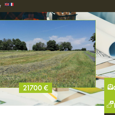
T
21700 €