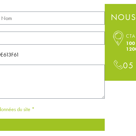
NOUS
CTA
100 
120
0DE613F61
05
 données du site *